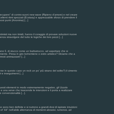
"recupero" di contro-suoni new wave (Ripieno d'amore) e nel creare
ellenti ritmi spezzati (Ecstasy) e apprezzabile sforzo di prendere il
ost punk (Anonima) [...]
ntimisti ma non timidi, hanno il coraggio di provare soluzioni nuove
enza stravolgere del tutto le logiche dei loro pezzi [...]
sciano lì, di stucco come un barbatrucco, ad aspettare che si
iente. Presa in giro bohemiene o estro artistico? Diciamo che a
rresti ammazzare! [...]
forse in questo caso un rock un po’ più strano del solito?) il cimento
ri e inseguimenti [...]
ri questi elementi in modo estremamente negativo, gli Uzzolo
 e una verve che trascende le intenzioni e li porta a realizzare
e convenzionalità [...].
o sono ben definite e si nutrono a grandi dosi di ispirate intuizioni
e of '44" nell'abile alternanza di momenti abrasivi, rumorosi, ad