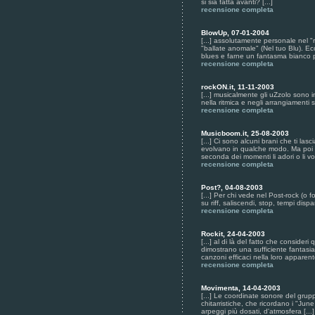
si sia fatta avanti? [...]
recensione completa
BlowUp, 07-01-2004
[...] assolutamente personale nel 
"ballate anomale" (Nel tuo Blu). Ecc
blues e farne un fantasma bianco p
recensione completa
rockON.it, 11-11-2003
[...] musicalmente gli uZzolo sono i
nella ritmica e negli arrangiamenti s
recensione completa
Musicboom.it, 25-08-2003
[...] Ci sono alcuni brani che ti la
evolvano in qualche modo. Ma poi n
seconda dei momenti li adori o li vo
recensione completa
Post?, 04-08-2003
[...] Per chi vede nel Post-rock (o 
su riff, saliscendi, stop, tempi dispa
recensione completa
Rockit, 24-04-2003
[...] al di là del fatto che conside
dimostrano una sufficiente fantasia
canzoni efficaci nella loro apparent
recensione completa
Movimenta, 14-04-2003
[...] Le coordinate sonore del grupp
chitarristiche, che ricordano i "Jun
arpeggi più dosati, d'atmosfera [...]