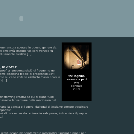
 poter ancora sperare in questo genere da
’emotività limando via certi fronzoli fin
lutamente credibili [...]
, 01-07-2011
 “post” a ripresentarsi più di frequente nei
ome disciplina fedele ai progenitori Slint
the loghino
o su certe chitarre elettriche/bassi ruvidi in
sessions part
 [...]
one
gennaio
2009
ainstorming creativi da cui si tirano fuori
ossiamo far rientrare nella macroarea del
rlano la pancia e il cuore, dai quali ci lasciamo sempre trascinare
sportare.
i allo stesso modo: entrare in sala prove, imbracciare il proprio
..]
li restituiscono moderatamente matematici (Gufino) e pronti per