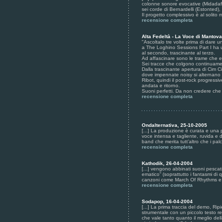
colonne sonore evocative (Midadafa
sei corde di Bernardelli (Estonted),
Il progetto complessivo è al solito mo
recensione completa
Alta Fedeltà - La Voce di Mantov
"Ascoltalo tre volte prima di dare un
a The Loghino Sessions Part I ha u
al secondo, trascinante al terzo.
Ad affascinare sono le trame che 
Sei tracce che colgono continuamen
Dalla trascinante apertura di Cim C
dove impennate noisy si alternano a
Ribot, quindi il post-rock progress
andata e ritorno.
Suoni perfetti. Da non credere che 
recensione completa
Ondalternativa, 25-10-2005
[...] La produzione è curata e una 
voce intensa e tagliente, ruvida e d
band che merita tutt’altro che i palco
recensione completa
Kathodik, 26-04-2004
[...] vengono abbinati suoni pescati
ematico” (soprattutto i fantasmi di
canzoni come March Of Rhythms e A
recensione completa
Sodapop, 16-04-2004
[...] La prima traccia del demo, Rip
strumentale con un piccolo testo rec
che vale tanto quanto il meglio del