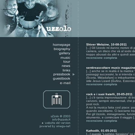
Shiver Webzine, 10-08-2011
[...] Gli Uzzolo mi danno motivo di
camera, un disco che và al sodo dell
troppo abusati da altri e quindi asso
recensione completa
sentireascoltare music magazine
[...] anche se in realtà è la matrice
passaggi successivi, la si intenda c
(Scoria, Midadafare) o imbarbariment
stile Jesus Lizard (Gufino, Estonted)
recensione completa
rock e i suoi fratelli, 20-05-2011
[...] c’è tanta improvvisazione: di br
canzoni, sempre strumentali, che p
post rock.
A noi la musica fatta così piace: pa
quando ascoltiamo. Ci lasciamo tra
Per gli Uzzolo, immaginiamo, funzion
strumento, e cominciare il viaggio [.
recensione completa
Kathodik, 01-05-2011
[...] queste “Loghino Sessions” ce 