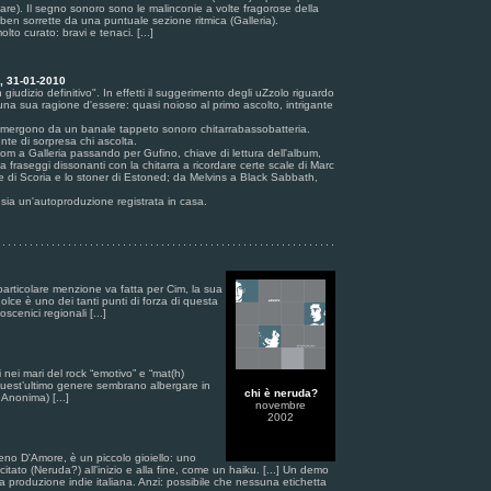
re). Il segno sonoro sono le malinconie a volte fragorose della
 ben sorrette da una puntuale sezione ritmica (Galleria).
lto curato: bravi e tenaci. [...]
a, 31-01-2010
 giudizio definitivo". In effetti il suggerimento degli uZzolo riguardo
na sua ragione d'essere: quasi noioso al primo ascolto, intrigante
emergono da un banale tappeto sonoro chitarrabassobatteria.
te di sorpresa chi ascolta.
iom a Galleria passando per Gufino, chiave di lettura dell'album,
 fraseggi dissonanti con la chitarra a ricordare certe scale di Marc
ive di Scoria e lo stoner di Estoned; da Melvins a Black Sabbath,
sia un'autoproduzione registrata in casa.
particolare menzione va fatta per Cim, la sua
olce è uno dei tanti punti di forza di questa
scenici regionali [...]
 nei mari del rock “emotivo” e “mat(h)
 quest’ultimo genere sembrano albergare in
chi è neruda?
nonima) [...]
novembre
2002
ieno D'Amore, è un piccolo gioiello: uno
itato (Neruda?) all'inizio e alla fine, come un haiku. [...] Un demo
la produzione indie italiana. Anzi: possibile che nessuna etichetta